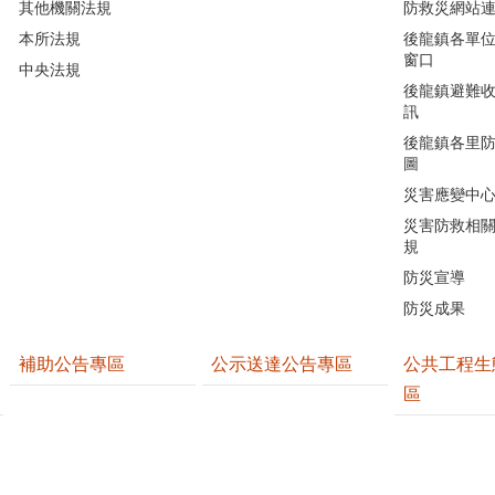
其他機關法規
防救災網站
本所法規
後龍鎮各單
窗口
中央法規
後龍鎮避難
訊
後龍鎮各里
圖
災害應變中
災害防救相
規
防災宣導
防災成果
補助公告專區
公示送達公告專區
公共工程生
區