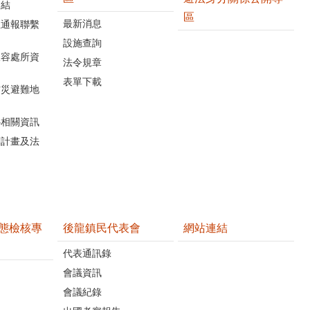
連結
區
最新消息
位通報聯繫
設施查詢
收容處所資
法令規章
表單下載
防災避難地
心相關資訊
關計畫及法
態檢核專
後龍鎮民代表會
網站連結
代表通訊錄
會議資訊
會議紀錄