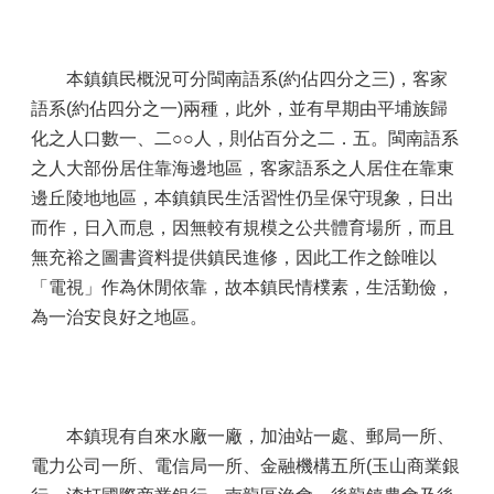
本鎮鎮民概況可分閩南語系(約佔四分之三)，客家
語系(約佔四分之一)兩種，此外，並有早期由平埔族歸
化之人口數一、二○○人，則佔百分之二．五。閩南語系
之人大部份居住靠海邊地區，客家語系之人居住在靠東
邊丘陵地地區，本鎮鎮民生活習性仍呈保守現象，日出
而作，日入而息，因無較有規模之公共體育場所，而且
無充裕之圖書資料提供鎮民進修，因此工作之餘唯以
「電視」作為休閒依靠，故本鎮民情樸素，生活勤儉，
為一治安良好之地區。
本鎮現有自來水廠一廠，加油站一處、郵局一所、
電力公司一所、電信局一所、金融機構五所(玉山商業銀