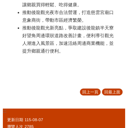
讓鄉親買得輕鬆、吃得健康。
推動後龍觀光夜市合法營運，打造慈雲宮廟口
意象商街，帶動市區經濟繁榮。
推動後龍觀光新亮點，爭取建設後龍鎮半天寮
好望角周邊環狀道路改善計畫，便利導引觀光
人潮進入風景區，加速活絡周邊商業機能，並
提升鄉親通行便利。
回上一頁
回最上面
:::
更新日期
115-08-07
瀏覽人次
2785