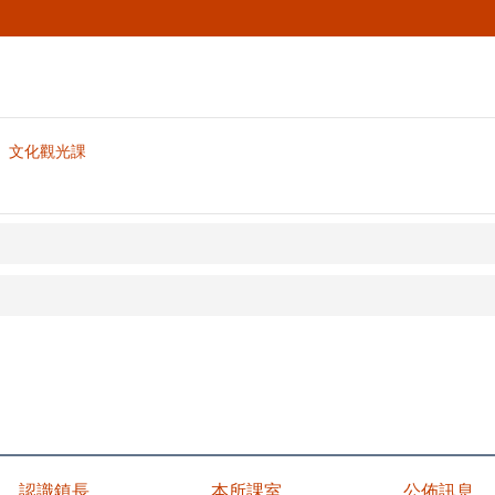
文化觀光課
認識鎮長
本所課室
公佈訊息