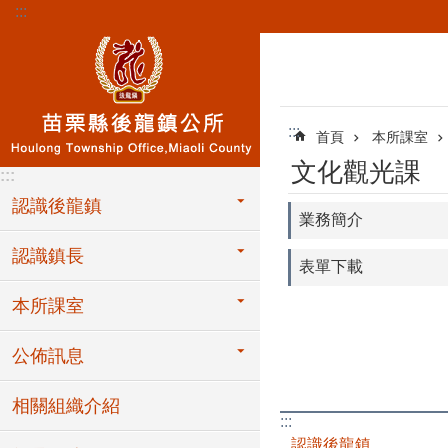
:::
跳到主要內容區塊
:::
首頁
本所課室
文化觀光課
:::
認識後龍鎮
業務簡介
認識鎮長
表單下載
本所課室
公佈訊息
相關組織介紹
:::
認識後龍鎮