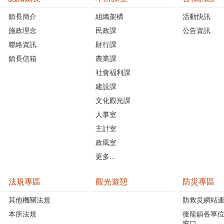
鎮長簡介
組織架構
活動快訊
施政理念
民政課
公告資訊
聯絡資訊
財行課
鎮長信箱
農業課
社會福利課
建設課
文化觀光課
人事室
主計室
政風室
更多...
法規專區
觀光遊憩
防災專區
其他機關法規
防救災網站
本所法規
後龍鎮各單
窗口