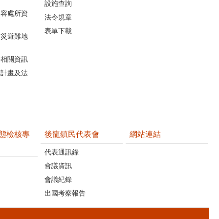
設施查詢
收容處所資
法令規章
表單下載
防災避難地
心相關資訊
關計畫及法
態檢核專
後龍鎮民代表會
網站連結
代表通訊錄
會議資訊
會議紀錄
出國考察報告