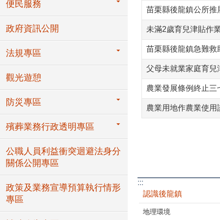
便民服務
苗栗縣後龍鎮公所推
政府資訊公開
未滿2歲育兒津貼作
苗栗縣後龍鎮急難救
法規專區
父母未就業家庭育兒
觀光遊憩
農業發展條例終止三
防災專區
農業用地作農業使用
殯葬業務行政透明專區
公職人員利益衝突迴避法身分
關係公開專區
:::
政策及業務宣導預算執行情形
認識後龍鎮
專區
地理環境