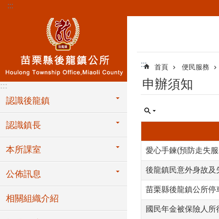
:::
跳到主要內容區塊
:::
首頁
便民服務
申辦須知
:::
認識後龍鎮
認識鎮長
本所課室
愛心手鍊(預防走失服
後龍鎮民意外身故及
公佈訊息
苗栗縣後龍鎮公所停
相關組織介紹
國民年金被保險人所