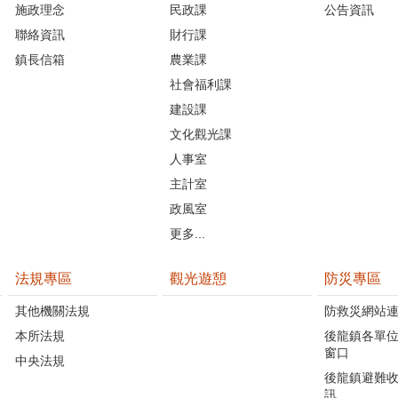
施政理念
民政課
公告資訊
聯絡資訊
財行課
鎮長信箱
農業課
社會福利課
建設課
文化觀光課
人事室
主計室
政風室
更多...
法規專區
觀光遊憩
防災專區
其他機關法規
防救災網站
本所法規
後龍鎮各單
窗口
中央法規
後龍鎮避難
訊