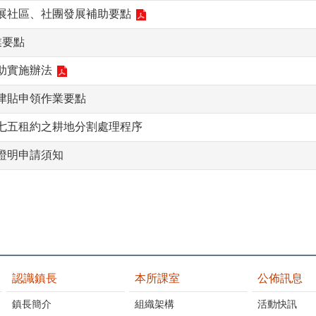
展社區、社團發展補助要點
業要點
助實施辦法
津貼申領作業要點
七五租約之耕地分割處理程序
證明申請須知
認識鎮長
本所課室
公佈訊息
鎮長簡介
組織架構
活動快訊