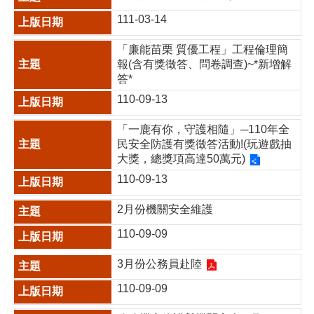
111-03-14
「廉能苗栗 質優工程」工程倫理簡
報(含有獎徵答、問卷調查)~*新增解
答*
110-09-13
「一鹿有你，守護相隨」─110年全
民安全防護有獎徵答活動!(玩遊戲抽
大獎，總獎項高達50萬元)
110-09-13
2月份機關安全維護
110-09-09
3月份公務員赴陸
110-09-09