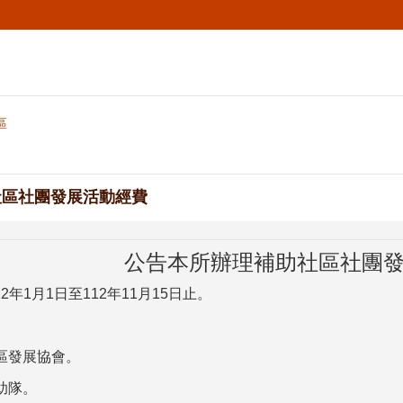
區
社區社團發展活動經費
公告本所辦理補助社區社團
12年
1
月
1
日至
112
年
11
月
15
日止。
區發展協會。
助隊。