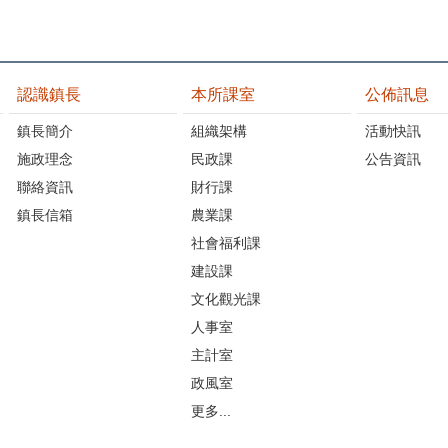
認識鎮長
本所課室
公佈訊息
鎮長簡介
組織架構
活動快訊
施政理念
民政課
公告資訊
聯絡資訊
財行課
鎮長信箱
農業課
社會福利課
建設課
文化觀光課
人事室
主計室
政風室
更多...