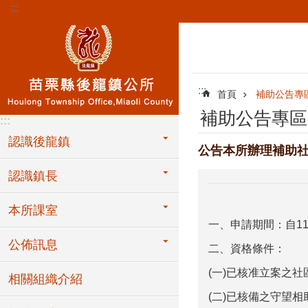
:::
跳到主要內容區塊
:::
首頁
補助公告專
補助公告專區
:::
認識後龍鎮
公告本所辦理補助
認識鎮長
本所課室
一、申請期間：自
1
公佈訊息
二、資格條件：
(
一
)
已核准立案之社
相關組織介紹
(
二
)
已核備之守望相