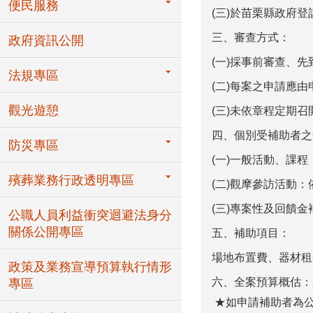
便民服務
(
三
)
於苗栗縣政府登
三、審查方式：
政府資訊公開
(
一
)
採事前審查、先
法規專區
(
二
)
每案之申請應由
觀光遊憩
(
三
)
未依章程定期召
四、個別受補助者之
防災專區
(
一
)
一般活動、課程
殯葬業務行政透明專區
(
二
)
觀摩參訪活動：
(
三
)
專案性及回饋金
公職人員利益衝突迴避法身分
關係公開專區
五、補助項目：
場地布置費、器材租
政策及業務宣導預算執行情形
六、全案預算概估：
專區
★如申請補助者為