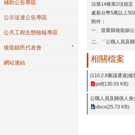
補助公告專區
法第
14
條第
2
項規定
處新台幣
5
萬以上
50
公示送達公告專區
附件：
一、苗栗縣後龍鎮公
公共工程生態檢核專區
二、「公職人員及關
後龍鎮民代表會
相關檔案
網站連結
(110.2.8審議通
pdf(130.55 KB)
公職人員及關係人身
docx(25.73 KB)