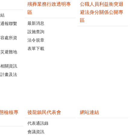
殯葬業務行政透明專
公職人員利益衝突迴
區
避法身分關係公開專
連結
區
最新消息
位通報聯繫
設施查詢
收容處所資
法令規章
表單下載
防災避難地
心相關資訊
關計畫及法
態檢核專
後龍鎮民代表會
網站連結
代表通訊錄
會議資訊