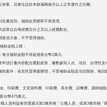
記有案，且會址設於本鎮滿兩個月以上正常運作之社團。
到先審原則，補助款用罄即不再受理。
申請單位自籌經費百分之五以上經費配合。
開會員大會，不予受理補助。
補助金額上限：
：每次補助金額不得超過新台幣
2
萬元。
依申請計畫內容配合重點政策，審酌參與人次、項目、合理性及
補助案件：依其性質專案辦理，不受補助金額及項目限制，惟回
金、印刷費、文宣資料費、印刷費、茶水費、誤餐費、講師鐘點
新台幣
475
萬元。
公職人員利益衝突迴避法第
2
條所稱「公職人員」或第
3
條所稱「