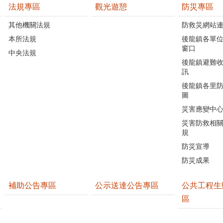
法規專區
觀光遊憩
防災專區
其他機關法規
防救災網站
本所法規
後龍鎮各單
窗口
中央法規
後龍鎮避難
訊
後龍鎮各里
圖
災害應變中
災害防救相
規
防災宣導
防災成果
補助公告專區
公示送達公告專區
公共工程生
區