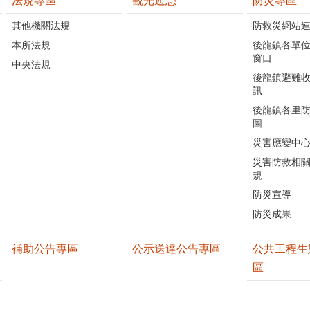
法規專區
觀光遊憩
防災專區
其他機關法規
防救災網站
本所法規
後龍鎮各單
窗口
中央法規
後龍鎮避難
訊
後龍鎮各里
圖
災害應變中
災害防救相
規
防災宣導
防災成果
補助公告專區
公示送達公告專區
公共工程生
區