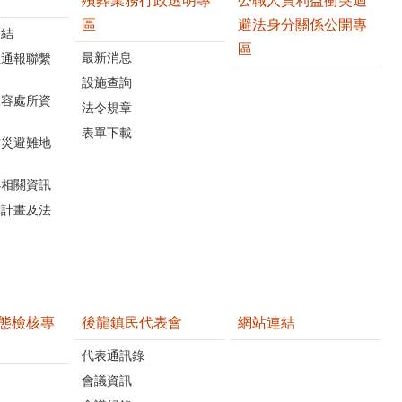
殯葬業務行政透明專
公職人員利益衝突迴
區
避法身分關係公開專
連結
區
最新消息
位通報聯繫
設施查詢
收容處所資
法令規章
表單下載
防災避難地
心相關資訊
關計畫及法
態檢核專
後龍鎮民代表會
網站連結
代表通訊錄
會議資訊