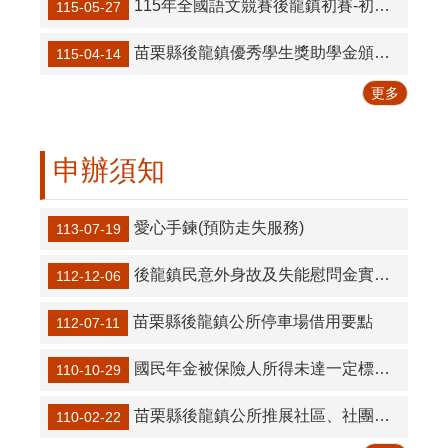
115年全國語文競賽後龍鎮初賽-初賽結果成績表
115-05-27
苗栗縣後龍鎮優秀學生獎助學金頒發辦法
115-04-14
更多
申辦須知
愛心手鍊(預防走失服務)
113-07-19
後龍鎮民意外身故及失能慰問金實施要點
112-12-06
苗栗縣後龍鎮公所停車場借用要點
112-07-11
國民年金被保險人所得未達一定標準認定資格申請
110-10-29
苗栗縣後龍鎮公所推展社區、社團發展補助要點
110-02-22