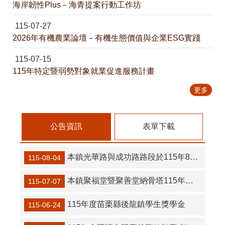
海岸韌性Plus－海青提案行動工作坊
自備購物袋，方便又自在。
115-07-27
破損燈泡染大地，正確回收救環境。
2026年有機農業論壇－有機生態價值與企業ESG實踐
廢紙不屬紙容器，回收乾淨不油膩。
115-07-15
8月10日14:30至15:00防空演習行網降速演練，請預為因應，詳洽NCC官網
115年特定暨弱勢對象就業促進服務計畫
更多
公告資訊
表單下載
本鎮光華路與成功路路段於115年8月18日、19日辦理人行路橋拆除工程公告
115-08-04
本鎮聚福堂暨聚善堂納骨塔115年中元秋季法會公告
115-07-07
115年度苗栗縣後龍鎮學生獎學金
115-06-24