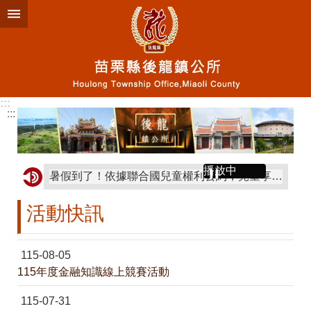
跳到主要內容區塊
:::
:::
播放中
暑假到了！依據聯合國兒童權利公約，兒童享有遊戲權與健康權。請陪伴孩子從事安全休閒活動，培養規律運動與健康生活習慣。同時提醒大家，拒絕檳榔危害健康，檳榔業者不得販售檳榔給未滿18歲兒少，共同守護下一代健康成長。
【每一秒都很關鍵】開啟警政服務 APP，點選「防空 避難專區」立即掌握最近避難處所！警報響起別慌 張，避難安全一手掌握！
活動快訊
機車上駕訓，安全不靠運!即日起，報名普重機駕訓班通過考驗，政府補助1,300元
為推動國家檔案共筆，加速檔案內容判讀及優化檢索效率，以導入網路公眾力量協作全文繕打及內容描述，深化國家檔案價值，特舉辦「115年檔案共筆大師徵求活動」，歡迎全民參與。
115-08-05
115年度金融知識線上競賽活動
記帳士、記帳及報稅代理人對屬明顯重大緊急之疑似洗錢或資恐交易案件之申報，應儘速以傳真或其他方式向法務部調查局申報，並經法務部調查局回復確認收件
115-07-31
記帳士、記帳及報稅代理人因執行業務以資通訊系統蒐集、處理或利用個人資料筆數達1萬筆者，應依記帳士與記帳及報稅代理人個人資料檔案安全維護管理辦法第17條規定，採行資訊安全措施