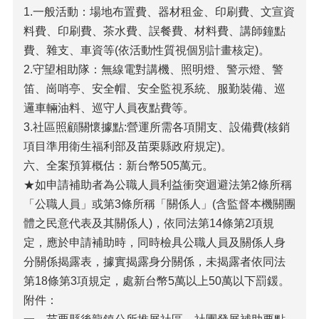
1.一般活動：場地布置費、器材租金、印刷費、文宣資
料費、印刷費、茶水費、誤餐費、材料費、講師鐘點
費、雜支、車資等(依活動性質視個別計畫核定)。
2.守望相助隊：無線電對講機、照明燈、警示燈、警
笛、崗哨亭、安全帽、安全監視系統、服勤裝備、巡
邏車輛油料、巡守人員夜點費等。
3.社區照顧關懷據點:營運所需各項開支、設備費(核銷
項目準用衛生福利部及苗栗縣政府規定)。
六、全案預算概估：新台幣505萬元。
★如申請補助者為公職人員利益衝突迴避法第2條所稱
「公職人員」或第3條所稱「關係人」(含監督本機關團
體之民意代表及其關係人)，依同法第14條第2項規
定，應於申請補助時，同時檢具公職人員及關係人身
分關係揭露表，據實揭露身分關係，未揭露者依同法
第18條第3項規定，處新台幣5萬以上50萬以下罰鍰。
附件：