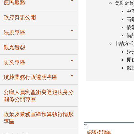
便民服務
獎勵金發
中
政府資訊公開
高
優
法規專區
備
申請方式
觀光遊憩
身
原
防災專區
撥
殯葬業務行政透明專區
公職人員利益衝突迴避法身分
關係公開專區
政策及業務宣導預算執行情形
專區
:::
認識後龍鎮