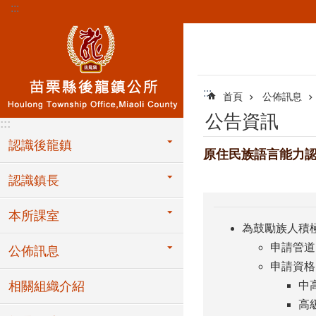
:::
跳到主要內容區塊
:::
首頁
公佈訊息
公告資訊
:::
認識後龍鎮
原住民族語言能力
認識鎮長
本所課室
為鼓勵族人積
申請管道
公佈訊息
申請資格
相關組織介紹
中
高