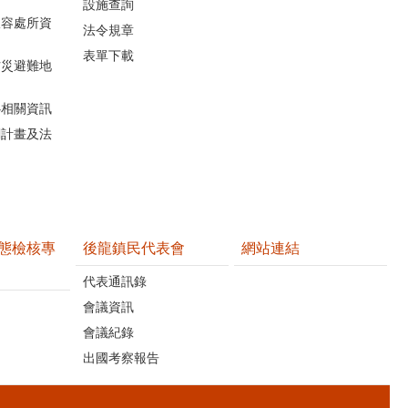
設施查詢
收容處所資
法令規章
表單下載
防災避難地
心相關資訊
關計畫及法
態檢核專
後龍鎮民代表會
網站連結
代表通訊錄
會議資訊
會議紀錄
出國考察報告