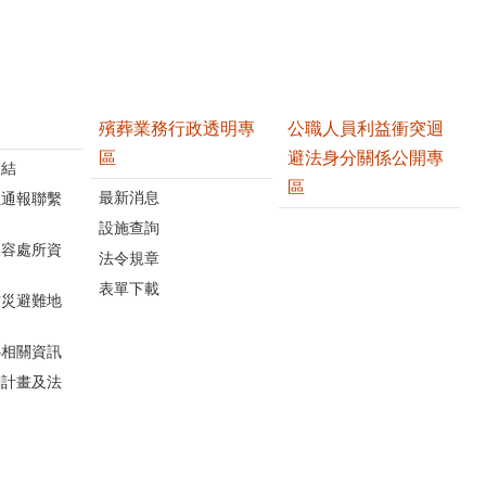
殯葬業務行政透明專
公職人員利益衝突迴
區
避法身分關係公開專
連結
區
最新消息
位通報聯繫
設施查詢
收容處所資
法令規章
表單下載
防災避難地
心相關資訊
關計畫及法