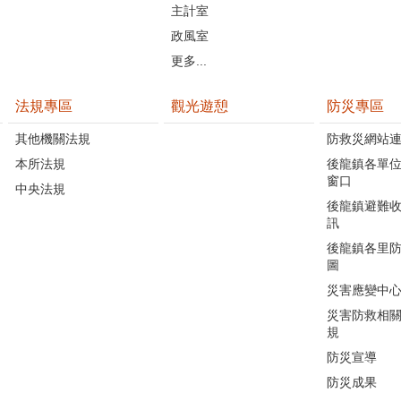
主計室
政風室
更多...
法規專區
觀光遊憩
防災專區
其他機關法規
防救災網站
本所法規
後龍鎮各單
窗口
中央法規
後龍鎮避難
訊
後龍鎮各里
圖
災害應變中
災害防救相
規
防災宣導
防災成果