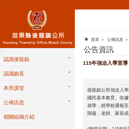
:::
跳到主要內容區塊
:::
首頁
公佈訊息
公告資訊
:::
認識後龍鎮
115年強迫入學宣導
認識鎮長
本所課室
後龍鎮公所強迫入學
國民基本教育。依據
公佈訊息
就學，經學校通報至
限礙，老師、家長或
相關組織介紹
(發稿日期：115年5月